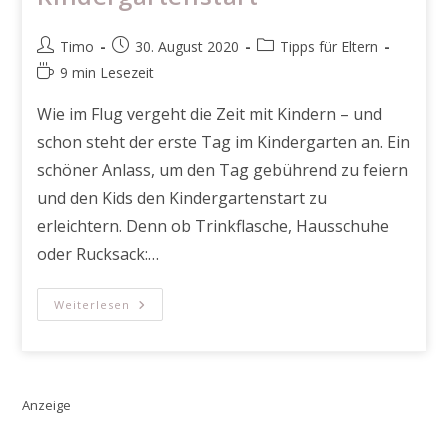
Beitrags-
Beitrag
Beitrags-
Timo
30. August 2020
Tipps für Eltern
Autor:
veröffentlicht:
Kategorie:
Lesedauer:
9 min Lesezeit
Wie im Flug vergeht die Zeit mit Kindern – und
schon steht der erste Tag im Kindergarten an. Ein
schöner Anlass, um den Tag gebührend zu feiern
und den Kids den Kindergartenstart zu
erleichtern. Denn ob Trinkflasche, Hausschuhe
oder Rucksack:…
1.
Weiterlesen
Kindergartentag:
Geschenke
Und
Überraschungen
Zum
Kindergartenstart
Anzeige