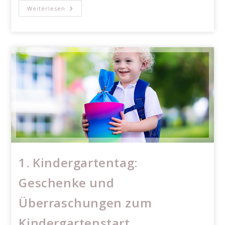
Diese
Weiterlesen
Ausrüstung
Benötigt
Dein
Kind
Für
Kita
Und
Kindergarten
1. Kindergartentag:
Geschenke und
Überraschungen zum
Kindergartenstart