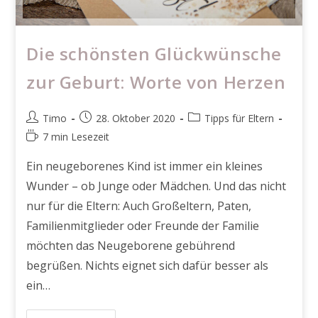
Die schönsten Glückwünsche
zur Geburt: Worte von Herzen
Beitrags-
Beitrag
Beitrags-
Timo
28. Oktober 2020
Tipps für Eltern
Autor:
veröffentlicht:
Kategorie:
Lesedauer:
7 min Lesezeit
Ein neugeborenes Kind ist immer ein kleines
Wunder – ob Junge oder Mädchen. Und das nicht
nur für die Eltern: Auch Großeltern, Paten,
Familienmitglieder oder Freunde der Familie
möchten das Neugeborene gebührend
begrüßen. Nichts eignet sich dafür besser als
ein…