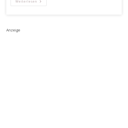
Die
Weiterlesen
Schönsten
Glückwünsche
Zur
Geburt:
Worte
Von
Herzen
Anzeige